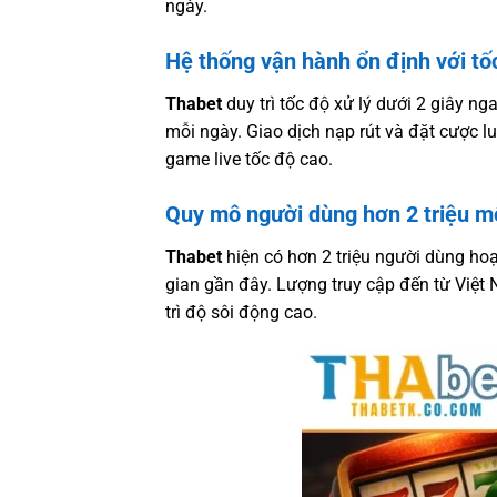
ngày.
Hệ thống vận hành ổn định với tốc
Thabet
duy trì tốc độ xử lý dưới 2 giây ng
mỗi ngày. Giao dịch nạp rút và đặt cược l
game live tốc độ cao.
Quy mô người dùng hơn 2 triệu m
Thabet
hiện có hơn 2 triệu người dùng ho
gian gần đây. Lượng truy cập đến từ Việt N
trì độ sôi động cao.