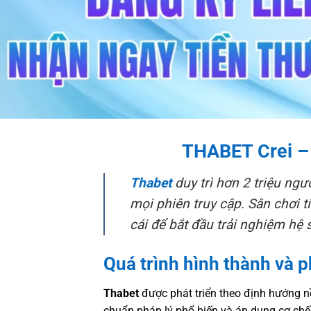
THABET Crei –
Thabet
duy trì hơn 2 triệu ngư
mọi phiên truy cập. Sân chơi t
cái để bắt đầu trải nghiệm hệ s
Quá trình hình thành và 
Thabet
được phát triển theo định hướng nề
chuẩn pháp lý phổ biến và áp dụng cơ chế