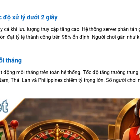
 độ xử lý dưới 2 giây
ay cả khi lưu lượng truy cập tăng cao. Hệ thống server phân tán
uôn đạt tỷ lệ thành công trên 98% ổn định. Người chơi gần như k
ỗi tháng
ạt động mỗi tháng trên toàn hệ thống. Tốc độ tăng trưởng trung
am, Thái Lan và Philippines chiếm tỷ trọng lớn. Số người chơi m