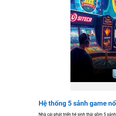
Hệ thống 5 sảnh game nổi
Nhà cái
phát triển hệ sinh thái gồm 5 sảnh