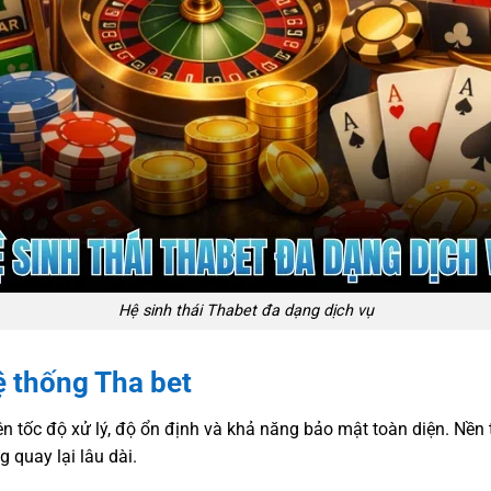
Hệ sinh thái Thabet đa dạng dịch vụ
ệ thống Tha bet
ên tốc độ xử lý, độ ổn định và khả năng bảo mật toàn diện. Nền
g quay lại lâu dài.