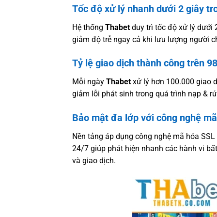
Tốc độ xử lý nhanh dưới 2 giây tr
Hệ thống
Thabet
duy trì tốc độ xử lý dưới
giảm độ trễ ngay cả khi lưu lượng người c
Tỷ lệ giao dịch thành công trên 9
Mỗi ngày
Thabet
xử lý hơn 100.000 giao d
giảm lỗi phát sinh trong quá trình nạp & r
Bảo mật đa lớp với công nghệ mã
Nền tảng áp dụng công nghệ mã hóa SSL 25
24/7 giúp phát hiện nhanh các hành vi bất
và giao dịch.