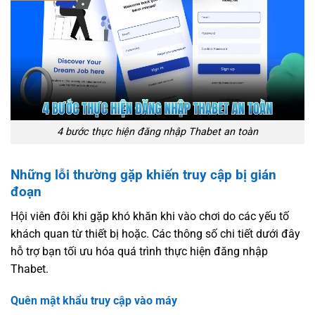
4 bước thực hiện đăng nhập Thabet an toàn
Những lỗi thường gặp khiến truy cập bị gián
đoạn
Hội viên đôi khi gặp khó khăn khi vào chơi do các yếu tố
khách quan từ thiết bị hoặc. Các thông số chi tiết dưới đây
hỗ trợ bạn tối ưu hóa quá trình thực hiện đăng nhập
Thabet.
Quên mật khẩu truy cập vào máy