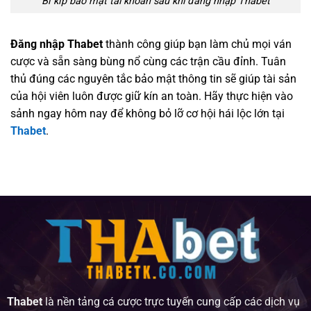
Bí kíp bảo mật tài khoản sau khi đăng nhập Thabet
Đăng nhập Thabet
thành công giúp bạn làm chủ mọi ván
cược và sẵn sàng bùng nổ cùng các trận cầu đỉnh. Tuân
thủ đúng các nguyên tắc bảo mật thông tin sẽ giúp tài sản
của hội viên luôn được giữ kín an toàn. Hãy thực hiện vào
sảnh ngay hôm nay để không bỏ lỡ cơ hội hái lộc lớn tại
Thabet
.
Thabet
là nền tảng cá cược trực tuyến cung cấp các dịch vụ