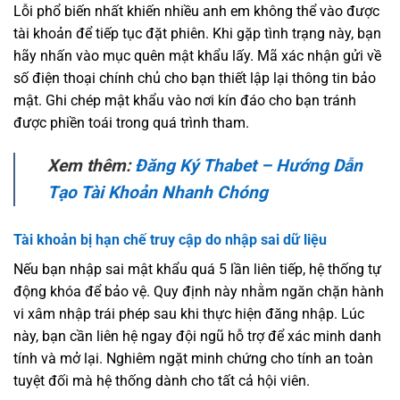
Lỗi phổ biến nhất khiến nhiều anh em không thể vào được
tài khoản để tiếp tục đặt phiên. Khi gặp tình trạng này, bạn
hãy nhấn vào mục quên mật khẩu lấy. Mã xác nhận gửi về
số điện thoại chính chủ cho bạn thiết lập lại thông tin bảo
mật. Ghi chép mật khẩu vào nơi kín đáo cho bạn tránh
được phiền toái trong quá trình tham.
Xem thêm:
Đăng Ký Thabet – Hướng Dẫn
Tạo Tài Khoản Nhanh Chóng
Tài khoản bị hạn chế truy cập do nhập sai dữ liệu
Nếu bạn nhập sai mật khẩu quá 5 lần liên tiếp, hệ thống tự
động khóa để bảo vệ. Quy định này nhằm ngăn chặn hành
vi xâm nhập trái phép sau khi thực hiện đăng nhập. Lúc
này, bạn cần liên hệ ngay đội ngũ hỗ trợ để xác minh danh
tính và mở lại. Nghiêm ngặt minh chứng cho tính an toàn
tuyệt đối mà hệ thống dành cho tất cả hội viên.