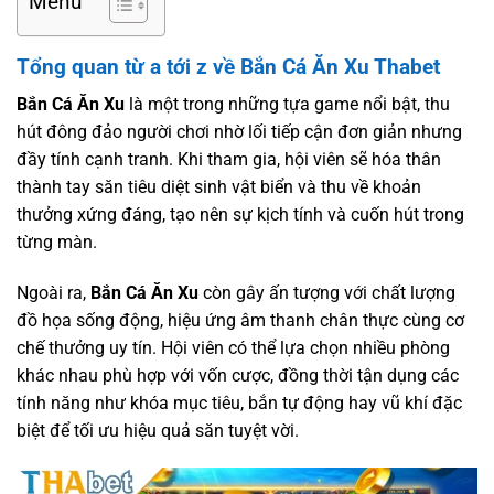
Menu
Tổng quan từ a tới z về Bắn Cá Ăn Xu Thabet
Bắn Cá Ăn Xu
là một trong những tựa game nổi bật, thu
hút đông đảo người chơi nhờ lối tiếp cận đơn giản nhưng
đầy tính cạnh tranh. Khi tham gia, hội viên sẽ hóa thân
thành tay săn tiêu diệt sinh vật biển và thu về khoản
thưởng xứng đáng, tạo nên sự kịch tính và cuốn hút trong
từng màn.
Ngoài ra,
Bắn Cá Ăn Xu
còn gây ấn tượng với chất lượng
đồ họa sống động, hiệu ứng âm thanh chân thực cùng cơ
chế thưởng uy tín. Hội viên có thể lựa chọn nhiều phòng
khác nhau phù hợp với vốn cược, đồng thời tận dụng các
tính năng như khóa mục tiêu, bắn tự động hay vũ khí đặc
biệt để tối ưu hiệu quả săn tuyệt vời.