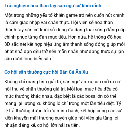
Trải nghiệm hóa thân tay săn ngư cừ khôi đỉnh
Một trong những yếu tố khiến game trở nên cuốn hút chính
là cảm giác nhập vai chân thực. Hội viên sẽ hóa thân
thành tay săn cừ khôi sử dụng đa dạng loại súng đẳng cấp
chinh phục từng đàn mục tiêu. Hơn nữa, hệ thống đồ họa
3D sắc nét kết hợp hiệu ứng âm thanh sống động giúp mỗi
phát nhả đạn đều trở nên mãn nhãn như đang thực sự lặn
sâu dưới lòng biển sâu.
Cơ hội săn thưởng cực hời Bắn Cá Ăn Xu
Không chỉ mang tính giải trí, săn ngư ăn xu còn mở ra cơ
hội thu về phần thưởng giá trị. Mỗi loại mục tiêu đều có
mức thưởng khác nhau, đặc biệt là các boss lớn có thể
mang lại lượng xu khổng lồ chỉ trong một lần tiêu diệt. Tỷ
lệ trả thưởng được tối ưu minh bạch, kết hợp cùng các sự
kiện khuyến mãi thường xuyên giúp hội viên gia tăng lợi
nhuận đáng kể, cơ hội lớn hái ra tiền.