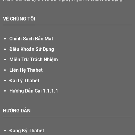
VỀ CHÚNG TÔI
Chính Sách Bảo Mật
Điều Khoản Sử Dụng
Miễn Trừ Trách Nhiệm
Liên Hệ Thabet
Đại Lý Thabet
Hướng Dẫn Cài 1.1.1.1
HƯỚNG DẪN
Đăng Ký Thabet