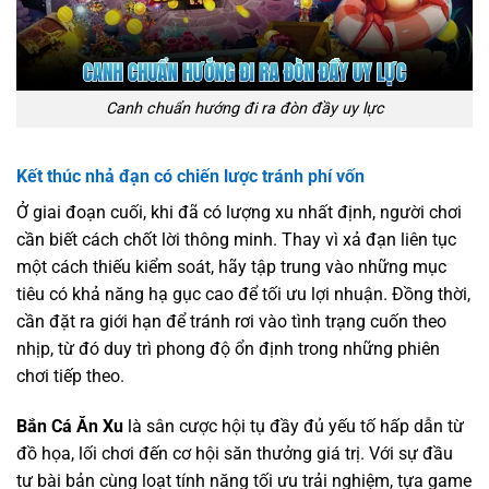
Canh chuẩn hướng đi ra đòn đầy uy lực
Kết thúc nhả đạn có chiến lược tránh phí vốn
Ở giai đoạn cuối, khi đã có lượng xu nhất định, người chơi
cần biết cách chốt lời thông minh. Thay vì xả đạn liên tục
một cách thiếu kiểm soát, hãy tập trung vào những mục
tiêu có khả năng hạ gục cao để tối ưu lợi nhuận. Đồng thời,
cần đặt ra giới hạn để tránh rơi vào tình trạng cuốn theo
nhịp, từ đó duy trì phong độ ổn định trong những phiên
chơi tiếp theo.
Bắn Cá Ăn Xu
là sân cược hội tụ đầy đủ yếu tố hấp dẫn từ
đồ họa, lối chơi đến cơ hội săn thưởng giá trị. Với sự đầu
tư bài bản cùng loạt tính năng tối ưu trải nghiệm, tựa game