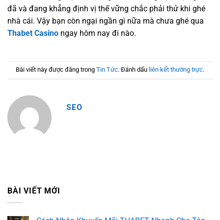
đã và đang khẳng định vị thế vững chắc phải thử khi ghé
nhà cái. Vậy bạn còn ngại ngần gì nữa mà chưa ghé qua
Thabet Casino
ngay hôm nay đi nào.
Bài viết này được đăng trong
Tin Tức
. Đánh dấu
liên kết thường trực
.
SEO
BÀI VIẾT MỚI