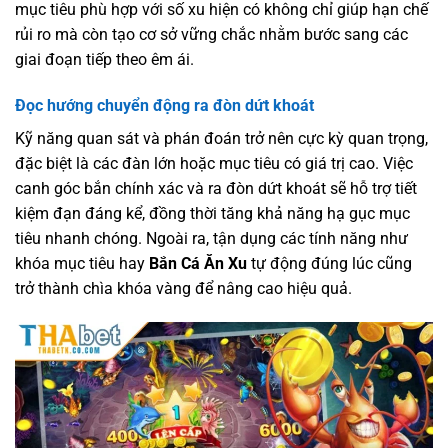
mục tiêu phù hợp với số xu hiện có không chỉ giúp hạn chế
rủi ro mà còn tạo cơ sở vững chắc nhằm bước sang các
giai đoạn tiếp theo êm ái.
Đọc hướng chuyển động ra đòn dứt khoát
Kỹ năng quan sát và phán đoán trở nên cực kỳ quan trọng,
đặc biệt là các đàn lớn hoặc mục tiêu có giá trị cao. Việc
canh góc bắn chính xác và ra đòn dứt khoát sẽ hỗ trợ tiết
kiệm đạn đáng kể, đồng thời tăng khả năng hạ gục mục
tiêu nhanh chóng. Ngoài ra, tận dụng các tính năng như
khóa mục tiêu hay
Bắn Cá Ăn Xu
tự động đúng lúc cũng
trở thành chìa khóa vàng để nâng cao hiệu quả.