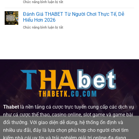
Chức năng bình luận bị tắt
ở
Dách
Quyết
Cách
THABET
Giúp
Cược
Đánh Giá THABET Từ Người Chơi Thực Tế, Dễ
Dễ
Săn
Casino
Hiểu,
Hiểu Hơn 2026
Jackpot
Live
Dễ
Chức năng bình luận bị tắt
ở
Dễ
Vào
Đánh
Ăn
Bàn
Giá
Tiền
THABET
Khi
Từ
Chọn
Người
Bàn
Chơi
Live
Thực
Tế,
Dễ
Hiểu
Hơn
2026
Thabet
là nền tảng cá cược trực tuyến cung cấp các dịch vụ
như cá cược thể thao, casino online, slot game và game bài
đổi thưởng. Với giao diện dễ dùng, hệ thống ổn định và
nhiều ưu đãi, đây là lựa chọn phù hợp cho người chơi tìm
kiếm nhà cái uy tín và trải nghiệm giải trí online đa dạng.