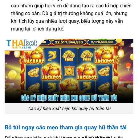
cao nhằm giúp hội viên dễ dàng tạo ra các tổ hợp chiến
thắng cơ bản. Dù giá trị thưởng không quá lớn, nhưng
khi tích lũy qua nhiều lượt quay, biểu tượng này vẫn
mang lại lợi ích đáng kể.
Các ký hiệu xuất hiện khi quay hũ thần tài
Bỏ túi ngay các mẹo tham gia quay hũ thần tài