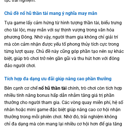
tục trải nghiệm.
Chủ đề nổ hũ thần tài mang ý nghĩa may mắn
Tựa game lấy cảm hứng từ hình tượng thần tài, biểu trưng
cho tài lộc, may mắn với sự thịnh vượng trong văn hóa
phương Đông. Nhờ vậy, người tham gia không chỉ giải trí
mà còn cảm nhận được yếu tố phong thủy tích cực trong
từng lượt quay. Chủ đề này cũng góp phần tạo nên sự khác
biệt, giúp trò chơi trở nên gần gũi và thu hút hơn với đông
đảo người chơi.
Tích hợp đa dạng ưu đãi giúp nâng cao phần thưởng
Bên cạnh cơ chế
nổ hũ thần tài
chính, trò chơi còn tích hợp
nhiều tính năng bonus hấp dẫn nhằm tăng giá trị phần
thưởng cho người tham gia. Các vòng quay miễn phí, hệ số
nhân hoặc mini game đặc biệt giúp nâng cao cơ hội nhận
thưởng trong mỗi phiên chơi. Nhờ đó, trải nghiệm không
chỉ đa dạng mà còn mang lại nhiều cơ hội hơn để gia tăng