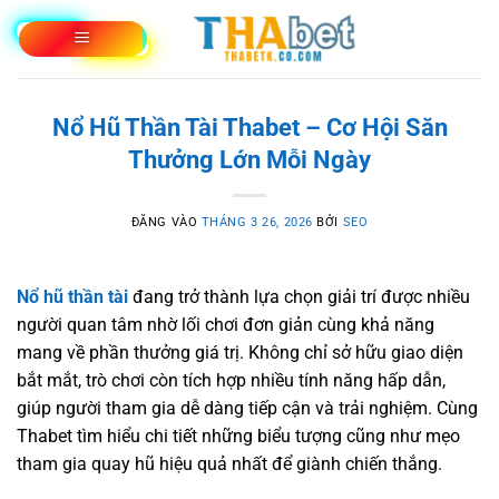
Bỏ
qua
nội
dung
Nổ Hũ Thần Tài Thabet – Cơ Hội Săn
Thưởng Lớn Mỗi Ngày
ĐĂNG VÀO
THÁNG 3 26, 2026
BỞI
SEO
Nổ hũ thần tài
đang trở thành lựa chọn giải trí được nhiều
người quan tâm nhờ lối chơi đơn giản cùng khả năng
mang về phần thưởng giá trị. Không chỉ sở hữu giao diện
bắt mắt, trò chơi còn tích hợp nhiều tính năng hấp dẫn,
giúp người tham gia dễ dàng tiếp cận và trải nghiệm. Cùng
Thabet tìm hiểu chi tiết những biểu tượng cũng như mẹo
tham gia quay hũ hiệu quả nhất để giành chiến thắng.