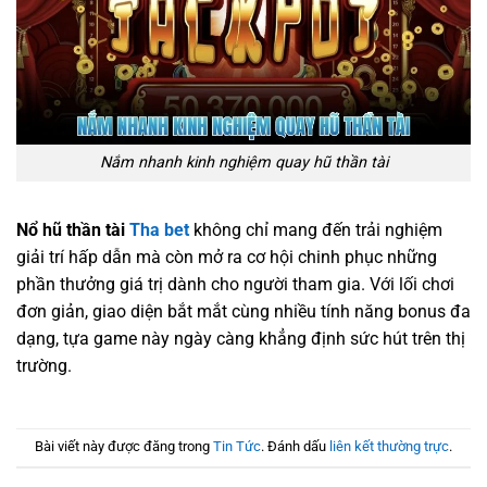
Nắm nhanh kinh nghiệm quay hũ thần tài
Nổ hũ thần tài
Tha bet
không chỉ mang đến trải nghiệm
giải trí hấp dẫn mà còn mở ra cơ hội chinh phục những
phần thưởng giá trị dành cho người tham gia. Với lối chơi
đơn giản, giao diện bắt mắt cùng nhiều tính năng bonus đa
dạng, tựa game này ngày càng khẳng định sức hút trên thị
trường.
Bài viết này được đăng trong
Tin Tức
. Đánh dấu
liên kết thường trực
.