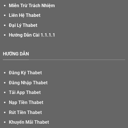
Miễn Trừ Trách Nhiệm
Liên Hệ Thabet
Đại Lý Thabet
Hướng Dẫn Cài 1.1.1.1
HƯỚNG DẪN
Đăng Ký Thabet
Đăng Nhập Thabet
Tải App Thabet
Nạp Tiền Thabet
Rút Tiền Thabet
Khuyến Mãi Thabet