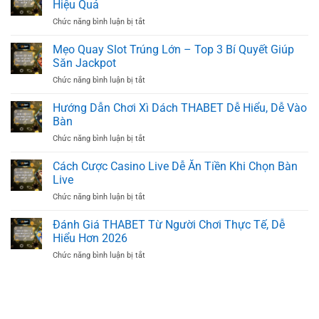
Tân
Hiệu Quả
Bóng
Thủ
Chức năng bình luận bị tắt
ở
Đá
2026
Cách
Chuyên
Chọn
Mẹo Quay Slot Trúng Lớn – Top 3 Bí Quyết Giúp
Nghiệp
Kèo
Khi
Săn Jackpot
Bóng
Soi
Chức năng bình luận bị tắt
ở
Đá
Kèo
Mẹo
Dễ
Bóng
Quay
Hướng Dẫn Chơi Xì Dách THABET Dễ Hiểu, Dễ Vào
Thắng
Đá
Slot
Khi
Bàn
Trúng
Soi
Chức năng bình luận bị tắt
ở
Lớn
Trận
Hướng
–
Hiệu
Dẫn
Cách Cược Casino Live Dễ Ăn Tiền Khi Chọn Bàn
Top
Quả
Chơi
3
Live
Xì
Bí
Chức năng bình luận bị tắt
ở
Dách
Quyết
Cách
THABET
Giúp
Cược
Đánh Giá THABET Từ Người Chơi Thực Tế, Dễ
Dễ
Săn
Casino
Hiểu,
Hiểu Hơn 2026
Jackpot
Live
Dễ
Chức năng bình luận bị tắt
ở
Dễ
Vào
Đánh
Ăn
Bàn
Giá
Tiền
THABET
Khi
Từ
Chọn
Người
Bàn